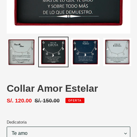
Collar Amor Estelar
Precio
S/. 120.00
Precio
S/. 150.00
OFERTA
de
habitual
venta
Dedicatoria