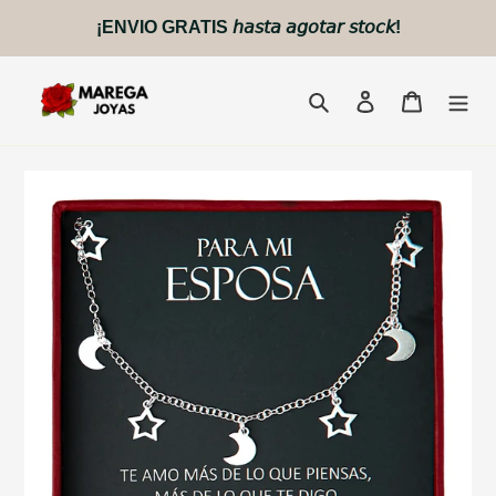
Ir
¡ENVIO GRATIS 𝘩𝘢𝘴𝘵𝘢 𝘢𝘨𝘰𝘵𝘢𝘳 𝘴𝘵𝘰𝘤𝘬!
directamente
al
contenido
Buscar
Ingresar
Carrito