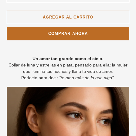
AGREGAR AL CARRITO
COMPRAR AHORA
Agregando
el
Un amor tan grande como el cielo.
producto
Collar de luna y estrellas en plata, pensado para ella: la mujer
a
que ilumina tus noches y llena tu vida de amor.
tu
Perfecto para decir
“te amo más de lo que digo”
.
carrito